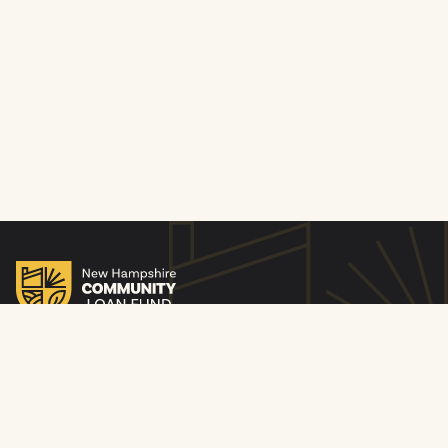
© 2010-26 Fondo de Préstamos Comunitarios de New
Hampshire. Todos los derechos reservados. New
Hampshire Community Loan Fund Inc. es un proveedor y
empleador que ofrece igualdad de oportunidades.
Identificación de NMLS 253893. Con licencia del
Departamento Bancario de New Hampshire. Prestamista
de vivienda igualitario.
Política de privacidad