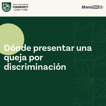
Menú
ES
EN
P
FR
ES
Dónde presentar una
queja por
discriminación